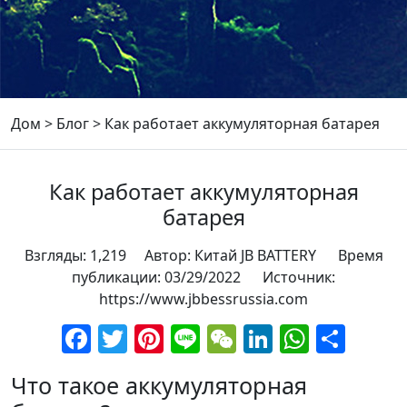
Дом
>
Блог
>
Как работает аккумуляторная батарея
Как работает аккумуляторная
батарея
Взгляды: 1,219 Автор: Китай JB BATTERY Время
публикации: 03/29/2022 Источник:
https://www.jbbessrussia.com
Facebook
Twitter
Pinterest
Line
WeChat
LinkedIn
Whats
Отп
Что такое аккумуляторная