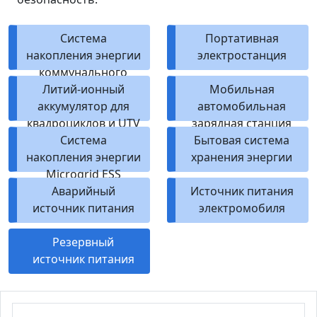
Система
Портативная
накопления энергии
электростанция
коммунального
Литий-ионный
масштаба
Мобильная
аккумулятор для
автомобильная
квадроциклов и UTV
зарядная станция
Система
Бытовая система
накопления энергии
хранения энергии
Microgrid ESS
Аварийный
Источник питания
источник питания
электромобиля
Резервный
источник питания
связи