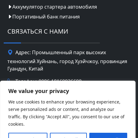
Аккумулятор стартера автомобиля
Портативный банк питания
СВЯЗАТЬСЯ С НАМИ
Адрес: Промышленный парк высоких
технологий Хуйнань, город Хуэйчжоу, провинция
Гуандун, Китай
Телефон: 0086-18169936698
We value your privacy
Email:
info@jbbatterychina.com
We use cookies to enhance your browsing experience,
serve personalized ads or content, and analyze our
Политика конфиденциальности
traffic. By clicking "Accept All", you consent to our use of
cookies.
© Авторские права 2026 Huizhou JB Battery
Facebook
Twitter
Pinterest
Line
WeChat
Technology Limited. Все права защищены.