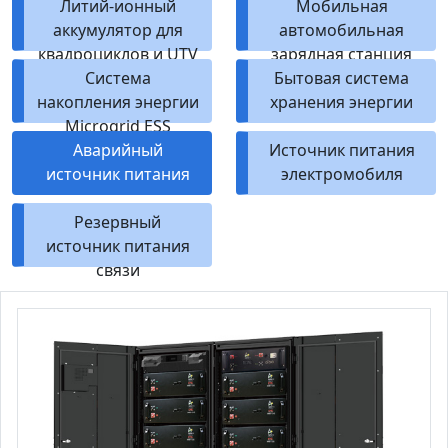
Литий-ионный
масштаба
Мобильная
аккумулятор для
автомобильная
квадроциклов и UTV
зарядная станция
Система
Бытовая система
накопления энергии
хранения энергии
Microgrid ESS
Аварийный
Источник питания
источник питания
электромобиля
Резервный
источник питания
связи