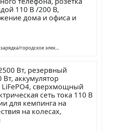
ного телефона, розетка
дой 110 В /200 В,
жение дома и офиса и
арядка/городское элек...
2500 Вт, резервный
 Вт, аккумулятор
 LiFePO4, сверхмощный
ктрическая сеть тока 110 В
ии для кемпинга на
твия на колесах,
я