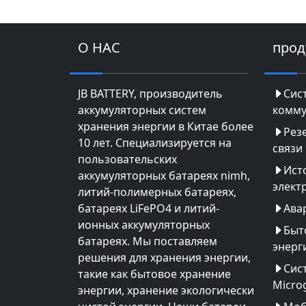
О НАС
прод
JB BATTERY, производитель
Сис
аккумуляторных систем
комму
хранения энергии в Китае более
Рез
10 лет. Специализируется на
связи
пользовательских
Ист
аккумуляторных батареях nimh,
элект
литий-полимерных батареях,
батареях LiFePO4 и литий-
Ава
ионных аккумуляторных
Быт
батареях. Мы поставляем
энерг
решения для хранения энергии,
Сис
такие как бытовое хранение
Microg
энергии, хранение экологически