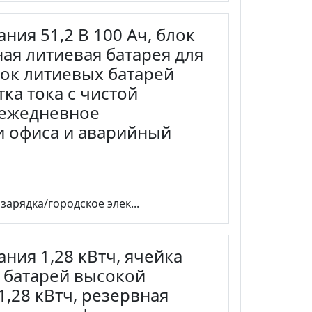
ния 51,2 В 100 Ач, блок
ная литиевая батарея для
ок литиевых батарей
ка тока с чистой
, ежедневное
и офиса и аварийный
арядка/городское элек...
ния 1,28 кВтч, ячейка
 батарей высокой
1,28 кВтч, резервная