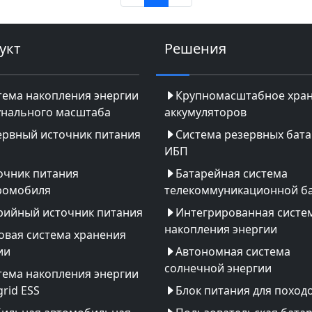
укт
Решения
тема накопления энергии
Крупномасштабное хра
нального масштаба
аккумуляторов
ервный источник питания
Система резервных бат
ИБП
очник питания
Батарейная система
ромобиля
телекоммуникационной б
рийный источник питания
Интегрированная систе
накопления энергии
овая система хранения
ии
Автономная система
солнечной энергии
тема накопления энергии
rid ESS
Блок питания для поход