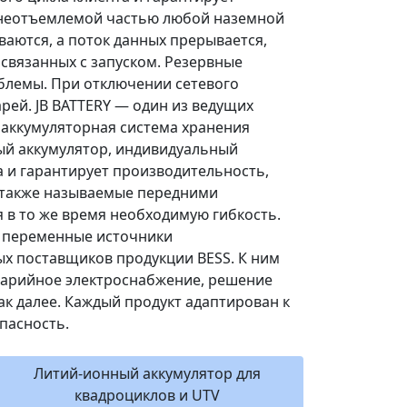
я неотъемлемой частью любой наземной
ваются, а поток данных прерывается,
 связанных с запуском. Резервные
блемы. При отключении сетевого
рей. JB BATTERY — один из ведущих
 аккумуляторная система хранения
ый аккумулятор, индивидуальный
а и гарантирует производительность,
 также называемые передними
 в то же время необходимую гибкость.
ь переменные источники
ых поставщиков продукции BESS. К ним
аварийное электроснабжение, решение
к далее. Каждый продукт адаптирован к
пасность.
Литий-ионный аккумулятор для
квадроциклов и UTV