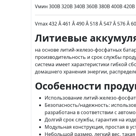
Vмин 300В 320В 340В 360В 380В 400В 420В
Vmax 432 Â 461 Â 490 Â 518 Â 547 Â 576 Â 6
Литиевые аккумуля
на основе литий-железо-фосфатных батар
производительность и срок службы прод
система имеет характеристики гибкой сб
домашнего хранения энергии, распределе
Особенности проду
Использование литий-железо-фосфатн
Безопасность/надежность: использов
разработана в соответствии с авто
Долгий срок службы, гарантия на изде
Модульная конструкция, простая в ус
Небольшой размер, легкий вес, такая