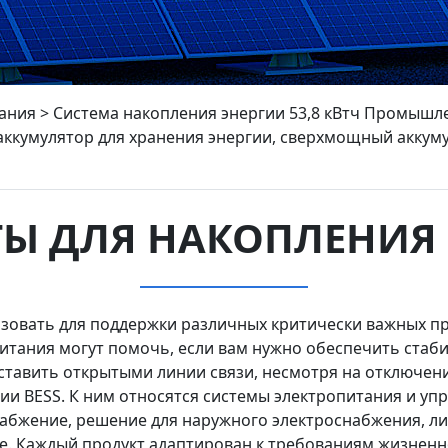
ания
>
Система накопления энергии 53,8 кВтч Промышл
аккумулятор для хранения энергии, сверхмощный аккуму
Ы ДЛЯ НАКОПЛЕНИЯ
зовать для поддержки различных критически важных пр
итания могут помочь, если вам нужно обеспечить стаби
ставить открытыми линии связи, несмотря на отключени
и BESS. К ним относятся системы электропитания и упр
набжение, решение для наружного электроснабжения, л
е. Каждый продукт адаптирован к требованиям жизненно