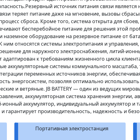
опасность.Резервный источник питания связи являетс
связи теряет питание даже на мгновение, вызовы сбрасы
роцесс сброса. Кроме того, система открыта для сбоев,
ечивают бесперебойное питание для решения этой про
 наземное оборудование на резервное питание от бата
К ним относятся системы электропитания и управления,
 решение для наружного электроснабжения, литий-ионн
кт адаптирован к требованиям жизненного цикла клиент
ные аккумуляторные системы коммунального масштаба,
теграции переменных источников энергии, обеспечивая
ость энергосистем, позволяя оптимально использоват
ческие и ветряные. JB BATTERY — один из ведущих миров
равления, аккумуляторная система хранения энергии, 
-ионный аккумулятор, индивидуальный аккумулятор и та
 и гарантирует производительность, надежность и безо
Портативная электростанция