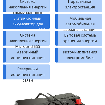
Система
Портативная
накопления энергии
электростанция
коммунального
Литий-ионный
масштаба
Мобильная
аккумулятор для
автомобильная
квадроциклов и UTV
зарядная станция
Система
Бытовая система
накопления энергии
хранения энергии
Microgrid ESS
Аварийный
Источник питания
источник питания
электромобиля
Резервный
источник питания
связи