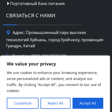
Портативный банк питания
СВЯЗАТЬСЯ С НАМИ
Адрес: Промышленный парк высоких
технологий Хуйнань, город Хуэйчжоу, провинция
Гуандун, Китай
Телефон: 0086-18169936698
We value your privacy
Email:
info@jbbatterychina.com
We use cookies to enhance your browsing experience,
serve personalized ads or content, and analyze our
Политика конфиденциальности
traffic. By clicking "Accept All", you consent to our use of
cookies.
© Авторские права 2026 Huizhou JB Battery
Facebook
Twitter
Pinterest
Line
WeChat
Technology Limited. Все права защищены.
Customize
Reject All
Accept All
LinkedIn
WhatsApp
Отправить