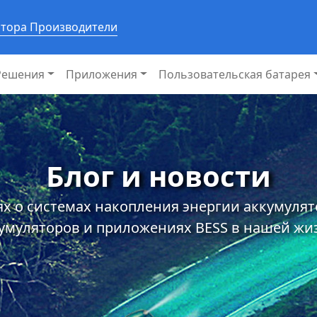
ятора Производители
Решения
Приложения
Пользовательская батарея
Блог и новости
х о системах накопления энергии аккумуля
умуляторов и приложениях BESS в нашей жи