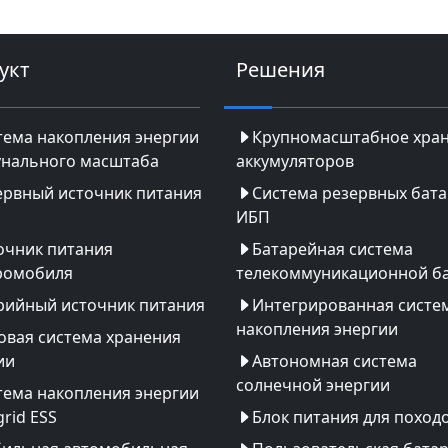
укт
Решения
тема накопления энергии
Крупномасштабное хра
нального масштаба
аккумуляторов
ервный источник питания
Система резервных бат
ИБП
очник питания
Батарейная система
ромобиля
телекоммуникационной б
рийный источник питания
Интегрированная систе
накопления энергии
овая система хранения
ии
Автономная система
солнечной энергии
тема накопления энергии
rid ESS
Блок питания для поход