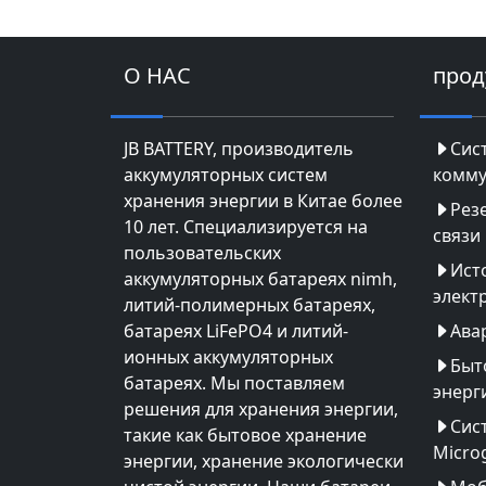
О НАС
прод
JB BATTERY, производитель
Сис
аккумуляторных систем
комму
хранения энергии в Китае более
Рез
10 лет. Специализируется на
связи
пользовательских
Ист
аккумуляторных батареях nimh,
элект
литий-полимерных батареях,
батареях LiFePO4 и литий-
Ава
ионных аккумуляторных
Быт
батареях. Мы поставляем
энерг
решения для хранения энергии,
Сис
такие как бытовое хранение
Microg
энергии, хранение экологически