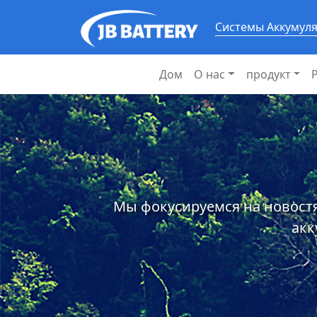
Системы Аккумул
Дом
О нас
продукт
Мы фокусируемся на новостя
акк