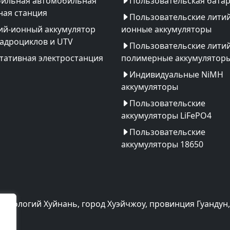
ильная автомобильная
Пользовательская бата
ная станция
Пользовательские литий
ий-ионный аккумулятор
ионные аккумуляторы
вадроциклов и UTV
Пользовательские литий
тативная электростанция
полимерные аккумулятор
Индивидуальные NiMH
аккумуляторы
Пользовательские
аккумуляторы LiFePO4
Пользовательские
аккумуляторы 18650
хнологий Хуйнань, город Хуэйчжоу, провинция Гуандун,