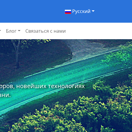
Pусский
Блог
Связаться с нами
торов, новейших технологиях
зни.