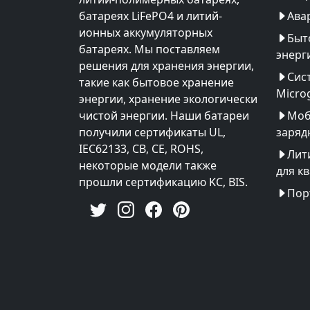
батареях LiFePO4 и литий-
Ава
ионных аккумуляторных
Быт
батареях. Мы поставляем
энерг
решения для хранения энергии,
Сис
такие как бытовое хранение
Microg
энергии, хранение экологически
чистой энергии. Наши батареи
Моб
получили сертификаты UL,
заряд
IEC62133, CB, CE, ROHS,
Лит
некоторые модели также
для к
прошли сертификацию KC, BIS.
Пор