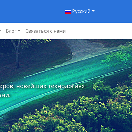
Pусский
Блог
Связаться с нами
торов, новейших технологиях
зни.