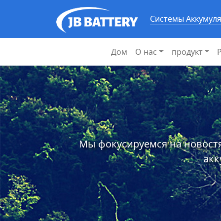
Системы Аккумул
Дом
О нас
продукт
Мы фокусируемся на новостя
акк