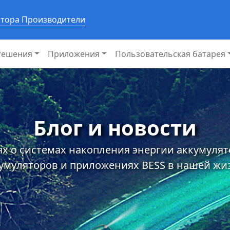
ятора Производители
Решения
Приложения
Пользовательская батарея
Блог и новости
х о системах накопления энергии аккумуля
умуляторов и приложениях BESS в нашей жи