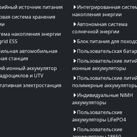
рийный источник питания
Интегрированная систе
накопления энергии
овая система хранения
ии
Автономная система
солнечной энергии
тема накопления энергии
rid ESS
Блок питания для поход
ильная автомобильная
Пользовательская бата
ная станция
Пользовательские литий
ий-ионный аккумулятор
ионные аккумуляторы
вадроциклов и UTV
Пользовательские литий
тативная электростанция
полимерные аккумулятор
Индивидуальные NiMH
аккумуляторы
Пользовательские
аккумуляторы LiFePO4
Пользовательские
аккумуляторы 18650