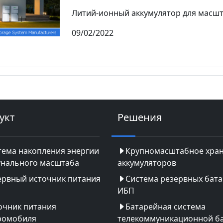
Литий-ионный аккумулятор для масшт
09/02/2022
укт
Решения
тема накопления энергии
Крупномасштабное хра
нального масштаба
аккумуляторов
ервный источник питания
Система резервных бат
ИБП
очник питания
Батарейная система
ромобиля
телекоммуникационной б