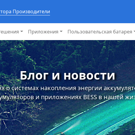
ятора Производители
Решения
Приложения
Пользовательская батарея
Блог и новости
х о системах накопления энергии аккумуля
умуляторов и приложениях BESS в нашей жи