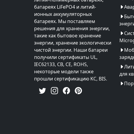
батареях LiFePO4 и литий-
Ава
ионных аккумуляторных
Быт
батареях. Мы поставляем
энерг
решения для хранения энергии,
Сис
такие как бытовое хранение
Microg
энергии, хранение экологически
чистой энергии. Наши батареи
Моб
получили сертификаты UL,
заряд
IEC62133, CB, CE, ROHS,
Лит
некоторые модели также
для к
прошли сертификацию KC, BIS.
Пор