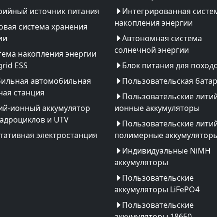
рийный источник питания
Интегрированная систе
накопления энергии
овая система хранения
ии
Автономная система
солнечной энергии
тема накопления энергии
rid ESS
Блок питания для поход
ильная автомобильная
Пользовательская бата
ная станция
Пользовательские литий
ий-ионный аккумулятор
ионные аккумуляторы
вадроциклов и UTV
Пользовательские литий
тативная электростанция
полимерные аккумулятор
Индивидуальные NiMH
аккумуляторы
Пользовательские
аккумуляторы LiFePO4
Пользовательские
аккумуляторы 18650