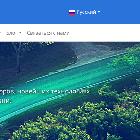
Pусский
Блог
Связаться с нами
торов, новейших технологиях
зни.