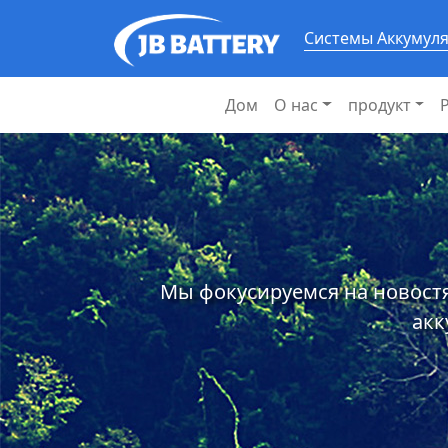
Системы Аккумул
Дом
О нас
продукт
Мы фокусируемся на новостя
акк