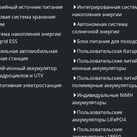
рийный источник питания
Интегрированная систе
накопления энергии
овая система хранения
ии
Автономная система
солнечной энергии
тема накопления энергии
rid ESS
Блок питания для поход
ильная автомобильная
Пользовательская бата
ная станция
Пользовательские литий
ий-ионный аккумулятор
ионные аккумуляторы
вадроциклов и UTV
Пользовательские литий
тативная электростанция
полимерные аккумулятор
Индивидуальные NiMH
аккумуляторы
Пользовательские
аккумуляторы LiFePO4
Пользовательские
аккумуляторы 18650