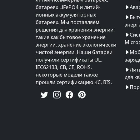
батареях LiFePO4 и литий-
Ава
ионных аккумуляторных
Быт
батареях. Мы поставляем
энерг
решения для хранения энергии,
Сис
такие как бытовое хранение
Microg
энергии, хранение экологически
чистой энергии. Наши батареи
Моб
получили сертификаты UL,
заряд
IEC62133, CB, CE, ROHS,
Лит
некоторые модели также
для к
прошли сертификацию KC, BIS.
Пор