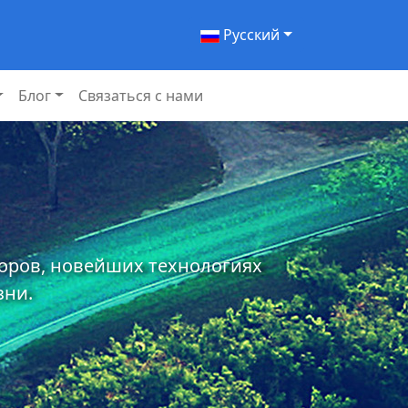
Pусский
Блог
Связаться с нами
торов, новейших технологиях
зни.