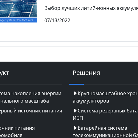
Выбор лучших литий-ионных аккумулято
07/13/2022
укт
Решения
тема накопления энергии
Крупномасштабное хра
нального масштаба
аккумуляторов
ервный источник питания
Система резервных бат
ИБП
очник питания
Батарейная система
ромобиля
телекоммуникационной б