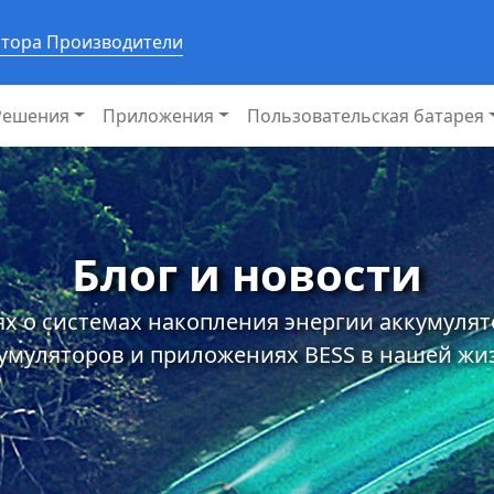
ятора Производители
Решения
Приложения
Пользовательская батарея
Блог и новости
х о системах накопления энергии аккумуля
умуляторов и приложениях BESS в нашей жи