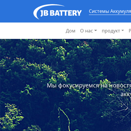
Системы Аккумул
Дом
О нас
продукт
Мы фокусируемся на новостя
акк