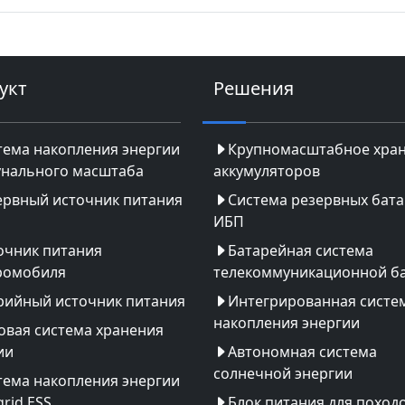
укт
Решения
тема накопления энергии
Крупномасштабное хра
нального масштаба
аккумуляторов
ервный источник питания
Система резервных бат
ИБП
очник питания
Батарейная система
ромобиля
телекоммуникационной б
рийный источник питания
Интегрированная систе
накопления энергии
овая система хранения
ии
Автономная система
солнечной энергии
тема накопления энергии
rid ESS
Блок питания для поход