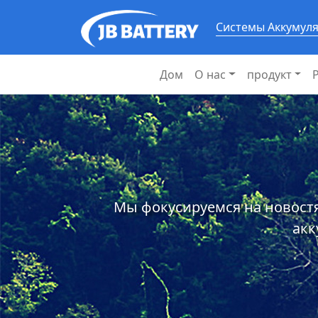
Системы Аккумул
Дом
О нас
продукт
Мы фокусируемся на новостя
акк