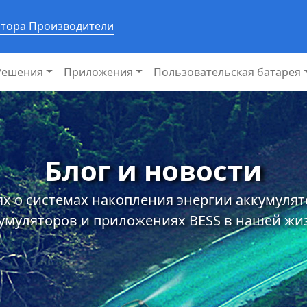
ятора Производители
Решения
Приложения
Пользовательская батарея
Блог и новости
х о системах накопления энергии аккумуля
умуляторов и приложениях BESS в нашей жи