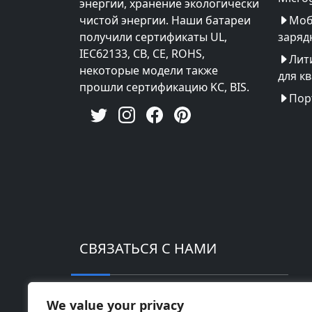
энергии, хранение экологически
чистой энергии. Наши батареи
Моб
получили сертификаты UL,
заряд
IEC62133, CB, CE, ROHS,
Лит
некоторые модели также
для к
прошли сертификацию KC, BIS.
Пор
СВЯЗАТЬСЯ С НАМИ
Адрес: Промышленный парк высоких те
We value your privacy