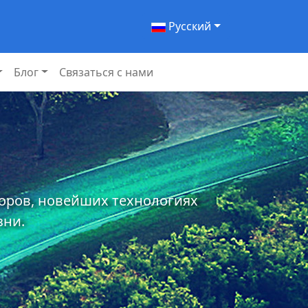
Pусский
Блог
Связаться с нами
торов, новейших технологиях
зни.