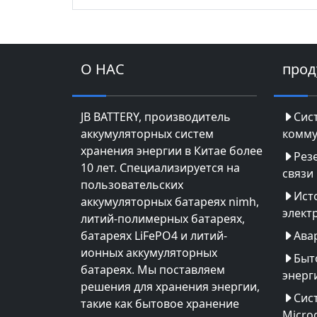
О НАС
прод
JB BATTERY, производитель
Сис
аккумуляторных систем
комму
хранения энергии в Китае более
Рез
10 лет. Специализируется на
связи
пользовательских
Ист
аккумуляторных батареях nimh,
элект
литий-полимерных батареях,
батареях LiFePO4 и литий-
Ава
ионных аккумуляторных
Быт
батареях. Мы поставляем
энерг
решения для хранения энергии,
Сис
такие как бытовое хранение
Microg