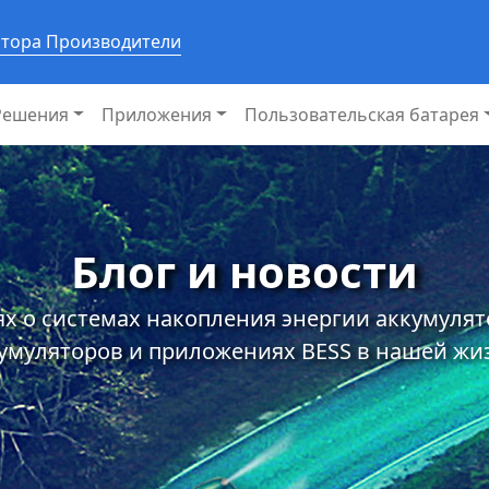
ятора Производители
Решения
Приложения
Пользовательская батарея
Блог и новости
х о системах накопления энергии аккумуля
умуляторов и приложениях BESS в нашей жи