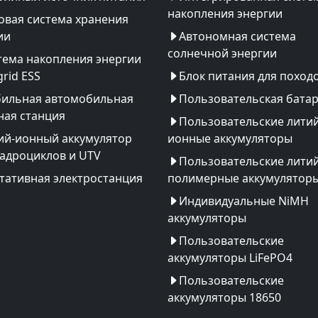
накопления энергии
овая система хранения
ии
Автономная система
солнечной энергии
тема накопления энергии
rid ESS
Блок питания для поход
ильная автомобильная
Пользовательская бата
ная станция
Пользовательские литий
ий-ионный аккумулятор
ионные аккумуляторы
вадроциклов и UTV
Пользовательские литий
тативная электростанция
полимерные аккумулятор
Индивидуальные NiMH
аккумуляторы
Пользовательские
аккумуляторы LiFePO4
Пользовательские
аккумуляторы 18650