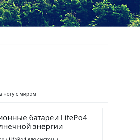
в ногу с миром
ионные батареи LifePo4
олнечной энергии
и LifePo4 для системы...