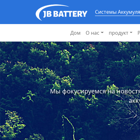
Системы Аккумул
Дом
О нас
продукт
Мы фокусируемся на новостя
акк