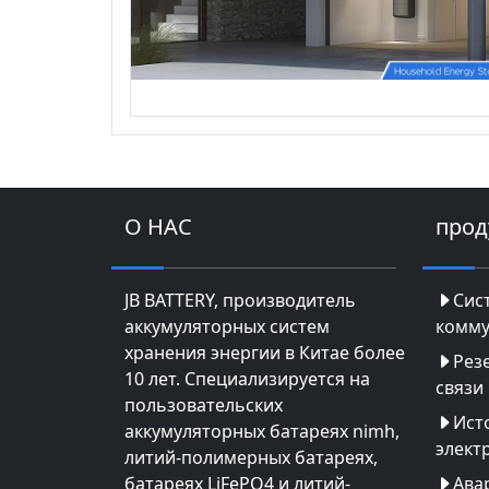
О НАС
прод
JB BATTERY, производитель
Сис
аккумуляторных систем
комму
хранения энергии в Китае более
Рез
10 лет. Специализируется на
связи
пользовательских
Ист
аккумуляторных батареях nimh,
элект
литий-полимерных батареях,
батареях LiFePO4 и литий-
Ава