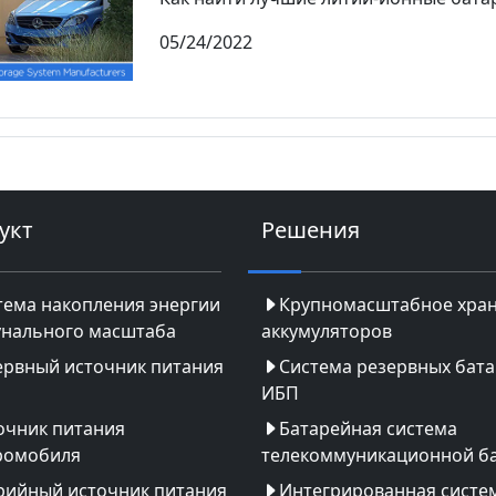
05/24/2022
укт
Решения
тема накопления энергии
Крупномасштабное хра
нального масштаба
аккумуляторов
ервный источник питания
Система резервных бат
ИБП
очник питания
Батарейная система
ромобиля
телекоммуникационной б
рийный источник питания
Интегрированная систе