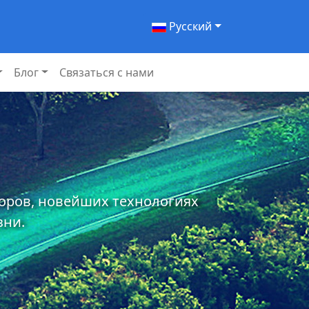
Pусский
Блог
Связаться с нами
торов, новейших технологиях
зни.