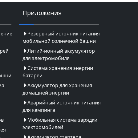
Приложения
нение
Резервный источник питания
мобильной солнечной башни
арей
Литий-ионный аккумулятор
для электромобиля
Система хранения энергии
ашни
батареи
ма
Аккумулятор для хранения
домашней энергии
Аварийный источник питания
для кемпинга
ов
Мобильная система зарядки
электромобилей
рея
Аккумулятор стартера