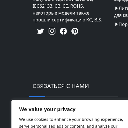
IEC62133, CB, CE, ROHS,
Лит
некоторые модели также
для к
прошли сертификацию KC, BIS.
Пор
СВЯЗАТЬСЯ С НАМИ
Адрес: Промышленный парк высоких те
We value your privacy
Телефон: 0086-18169936698
We use cookies to enhance your browsing experience,
serve personalized ads or content, and analyze our