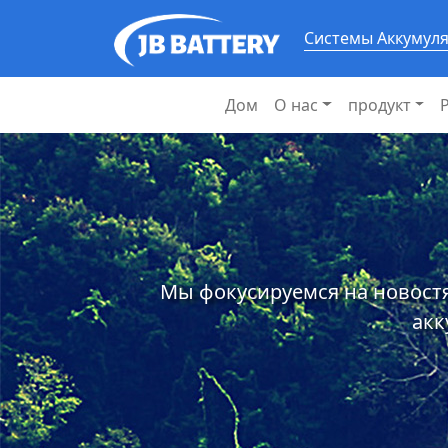
Системы Аккумул
Дом
О нас
продукт
Мы фокусируемся на новостя
акк