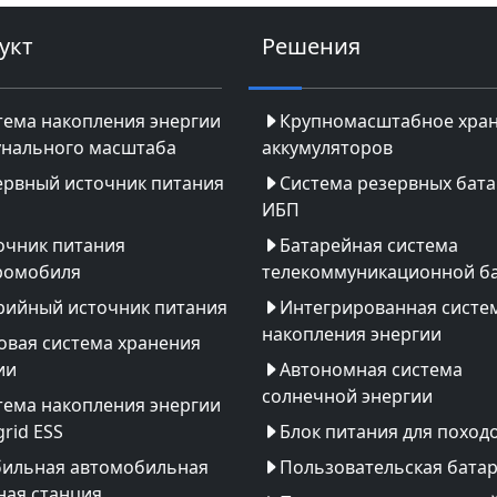
укт
Решения
тема накопления энергии
Крупномасштабное хра
нального масштаба
аккумуляторов
ервный источник питания
Система резервных бат
ИБП
очник питания
Батарейная система
ромобиля
телекоммуникационной б
рийный источник питания
Интегрированная систе
накопления энергии
овая система хранения
ии
Автономная система
солнечной энергии
тема накопления энергии
rid ESS
Блок питания для поход
ильная автомобильная
Пользовательская бата
ная станция