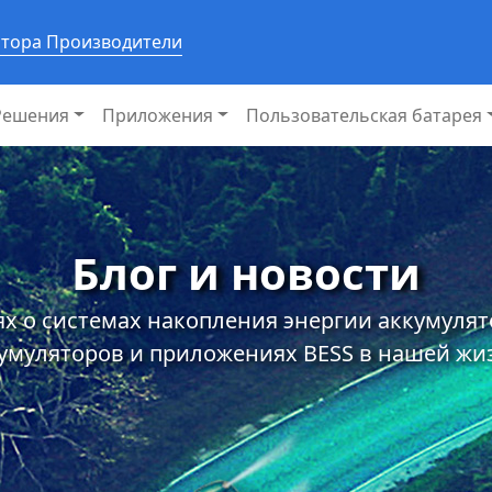
ятора Производители
Решения
Приложения
Пользовательская батарея
Блог и новости
х о системах накопления энергии аккумуля
умуляторов и приложениях BESS в нашей жи