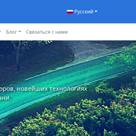
Pусский
Блог
Связаться с нами
торов, новейших технологиях
зни.