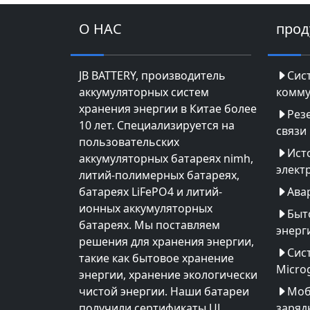
О НАС
прод
JB BATTERY, производитель
Сис
аккумуляторных систем
комму
хранения энергии в Китае более
Рез
10 лет. Специализируется на
связи
пользовательских
Ист
аккумуляторных батареях nimh,
элект
литий-полимерных батареях,
батареях LiFePO4 и литий-
Ава
ионных аккумуляторных
Быт
батареях. Мы поставляем
энерг
решения для хранения энергии,
Сис
такие как бытовое хранение
Microg
энергии, хранение экологически
чистой энергии. Наши батареи
Моб
получили сертификаты UL,
заряд